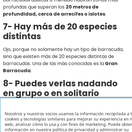
profundas que superan los
20 metros de
profundidad, cerca de arrecifes o islotes
.
7- Hay más de 20 especies
distintas
Ojo, porque no solamente hay un tipo de barracuda,
sino que existen más de 20 especies distintas de
barracudas. Una de las más conocidas es la
Gran
Barracuda
.
8- Puedes verlas nadando
en grupo o en solitario
Las barracudas no siempre nadan en grupos o de
forma solitaria. La realidad es que depende de la
Nosotros y nuestros socios usamos la información recopilada a 
cookies y tecnologías similares para mejorar su experiencia en n
especie.
web, analizar cómo lo usa y con fines de marketing. Puede obt
información en nuestra política de privacidad y administrar su