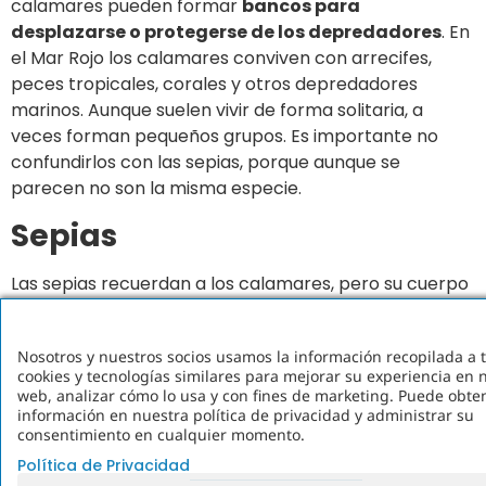
calamares pueden formar
bancos para
desplazarse o protegerse de los depredadores
. En
el Mar Rojo los calamares conviven con arrecifes,
peces tropicales, corales y otros depredadores
marinos. Aunque suelen vivir de forma solitaria, a
veces forman pequeños grupos. Es importante no
confundirlos con las sepias, porque aunque se
parecen no son la misma especie.
Sepias
Las sepias recuerdan a los calamares, pero su cuerpo
es
más ancho y ovalado
. También cuentan con una
estructura interna y son muy buenas camuflándose
Nosotros y nuestros socios usamos la información recopilada a 
bajo el agua.
cookies y tecnologías similares para mejorar su experiencia en n
web, analizar cómo lo usa y con fines de marketing. Puede obt
Las sepias están consideradas entre los animales con
información en nuestra política de privacidad y administrar su
mayor capacidad de camuflaje del planeta. Son
consentimiento en cualquier momento.
capaces de
modificar el color y la textura de su
Política de Privacidad
piel en cuestión de segundos
para esconderse,