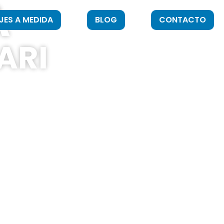
A
JES A MEDIDA
BLOG
CONTACTO
ARI
lación mínima
en Water Diver