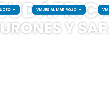
SUDÁFRIC
BUCEO
VIAJES AL MAR ROJO
VIA
BURONES Y SAF
Desde
Duración
Titu
2.150€
10 días
Op