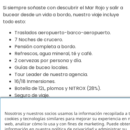
Si siempre soñaste con descubrir el Mar Rojo y salir a
bucear desde un vida a bordo, nuestro viaje incluye
todo esto:
Traslados aeropuerto-barco-aeropuerto.
7 Noches de crucero.
Pensión completa a bordo.
Refrescos, agua mineral, té y café.
2 cervezas por persona y día.
Guías de buceo locales.
Tour Leader de nuestra agencia.
16/18 Inmersiones.
Botella de 12L, plomos y NITROX (28%).
Seguro de viaje.
Curso avanzado gratis + 4 especialidades.
Y
desde 1.190 euros
. Un precio en el que está incluido
Nosotros y nuestros socios usamos la información recopilada a 
todo lo anterior.
cookies y tecnologías similares para mejorar su experiencia en n
web, analizar cómo lo usa y con fines de marketing. Puede obt
Es un viaje ideal para Open Water y para cualquier
información en nuestra política de privacidad y administrar su