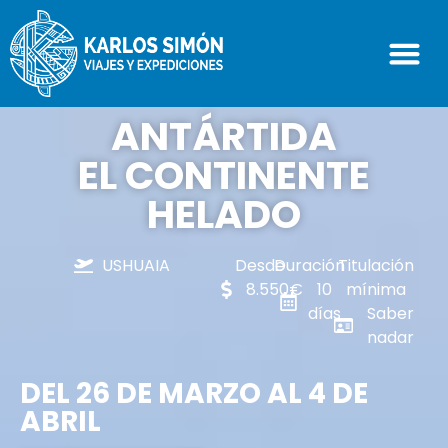
ANTÁRTIDA
EL CONTINENTE
HELADO
USHUAIA
Desde
Duración
Titulación
8.550€
10
mínima
días
Saber
nadar
DEL 26 DE MARZO AL 4 DE
ABRIL