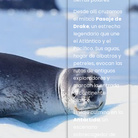
Desde allí cruzamos
el mítico
Pasaje de
Drake
, un estrecho
legendario que une
el Atlántico y el
Pacífico. Sus aguas,
hogar de albatros y
petreles, evocan las
rutas de antiguos
exploradores y
marcan la entrada
al continente
blanco.
El viaje culmina en la
Antártida
, un
escenario
sobrecogedor de